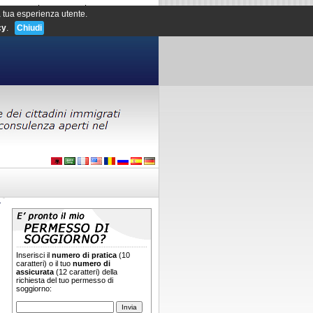
|
|
GALLERY
CONTATTI
AREA RISERVATA
la tua esperienza utente.
cy
.
Chiudi
Inserisci il
numero di pratica
(10
caratteri) o il tuo
numero di
assicurata
(12 caratteri) della
richiesta del tuo permesso di
soggiorno: