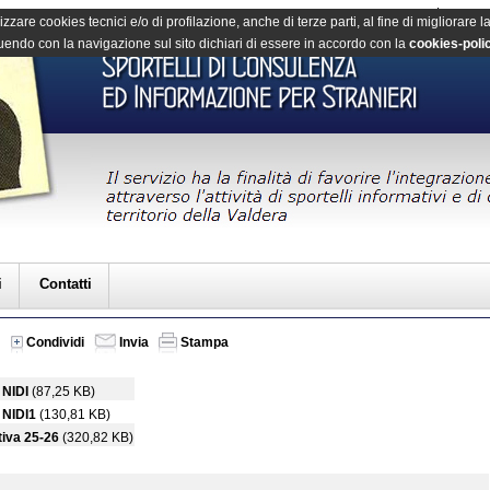
|
HOME
PHOTO
izzare cookies tecnici e/o di profilazione, anche di terze parti, al fine di migliorare 
endo con la navigazione sul sito dichiari di essere in accordo con la
cookies-poli
i
Contatti
Condividi
Invia
Stampa
NIDI
(87,25 KB)
NIDI1
(130,81 KB)
tiva 25-26
(320,82 KB)